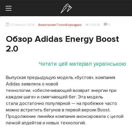
Search
27 Август 2014
Анастасия Голобородько
23974
5
Українська
Російська
Обзор Adidas Energy Boost
Здоровье
2.0
Начинающим
Читати цей матеріал українською
Тренировки
Выпуская предыдущую модель «бустов», компания
Adidas заявляла о новой
Мотивация
технологии, «обеспечивающей возврат энергии при
каждом шаге» и смягчающей бег. Эта модель
Питание
стала достаточно популярной — на пробежке часто
можно встретить бегунов в первой версии Boost.
Экипировка
Продолжение линейки компания анонсировала с целой
пачкой апдейтов и новых технологий.
Женщинам