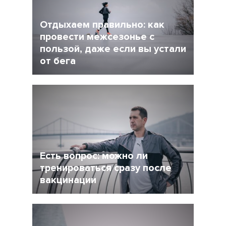
Отдыхаем правильно: как
провести межсезонье с
пользой, даже если вы устали
от бега
5 Декабрь 2021
4245
После интенсивного соревновательного
сезона у многих возникает вопрос: как
сделать перерыв в беге, но и не растерять
форму при этом?
Есть вопрос: можно ли
тренироваться сразу после
вакцинации
27 Ноябрь 2021
4956
Очевидно, что мир уже не будет прежним, и
регулярная вакцинация от Covid-19 может