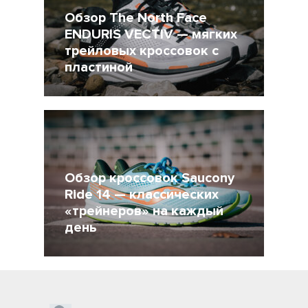
Обзор The North Face
ENDURIS VECTIV — мягких
трейловых кроссовок с
пластиной
21 Май 2021
4839
Обзор кроссовок Saucony
Ride 14 — классических
«трейнеров» на каждый
день
22 Апрель 2021
3795