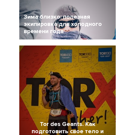
стать частью нормальной жизни.
Зима близко: полезная
экипировка для холодного
времени года
17 Ноябрь 2021
4498
Tor des Geants. Как
подготовить свое тело и