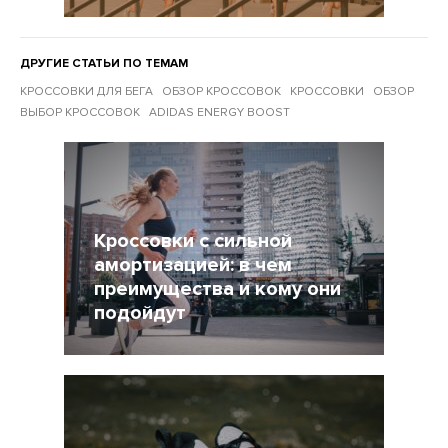
ДРУГИЕ СТАТЬИ ПО ТЕМАМ
КРОССОВКИ ДЛЯ БЕГА
ОБЗОР КРОССОВОК
КРОССОВКИ
ОБЗОР
ВЫБОР КРОССОВОК
ADIDAS ENERGY BOOST
Другие статьи по темам
Кроссовки с сильной
амортизацией: в чем
преимущества и кому они
подойдут
21 Июль 2021
10158