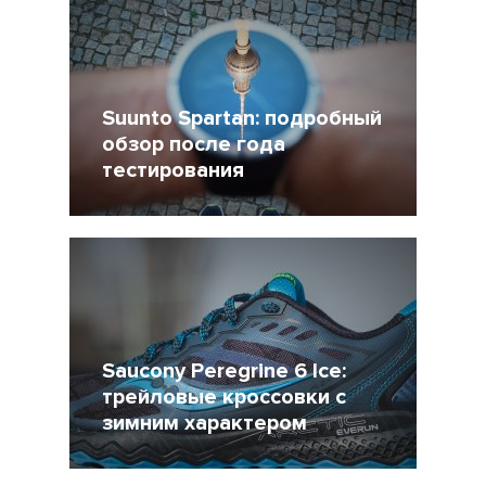
Suunto Spartan: подробный
обзор после года
тестирования
25 Август 2017
14236
Saucony Peregrine 6 Ice:
трейловые кроссовки с
зимним характером
16 Март 2017
12611