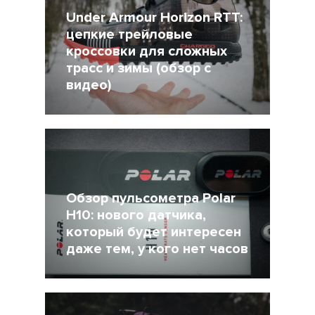
Under Armour Horizon RTT:
цепкие трейловые
кроссовки для сложных
трасс и зимы (обзор с
видео)
23 Март 2018
10140
Обзор пульсометра Polar
H10: нового датчика,
который будет интересен
даже тем, у кого нет часов
11 Март 2018
18324