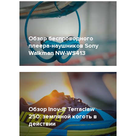
Обзор беспроводного
плеера-наушников Sony
Walkman NW-WS413
22 Февраль 2017
12872
Обзор Inov-8 Terraclaw
250: земляной коготь в
действии