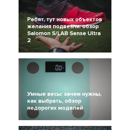
Ребят, тут новых объектов
желания подвезли: обзор
Salomon S/LAB Sense Ultra
2
26 Февраль 2018
6975
Умные весы: зачем нужны,
как выбрать, обзор
недорогих моделей
5 Декабрь 2017
24345