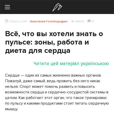
Search
2 Июль 2014
Анастасия Голобородько
54689
12
Українська
Російська
Всё, что вы хотели знать о
Здоровье
пульсе: зоны, работа и
диета для сердца
Начинающим
Тренировки
Читати цей матеріал українською
Мотивация
Сердце — один из самых жизненно важных органов.
Пожалуй, даже самый, ведь прожить без него никак
Питание
нельзя. Спорт может помочь развить и повысить
возможности сердца и сердечно-сосудистой системы в
Экипировка
целом. Как работает этот орган, что такое тренировки
по пульсу и какими продуктами стоит питать сердечную
Женщинам
мышцу.