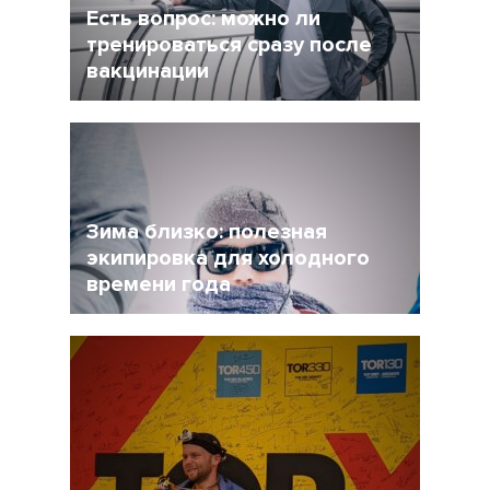
Есть вопрос: можно ли
тренироваться сразу после
вакцинации
27 Ноябрь 2021
4956
Очевидно, что мир уже не будет прежним, и
регулярная вакцинация от Covid-19 может
стать частью нормальной жизни.
Зима близко: полезная
экипировка для холодного
времени года