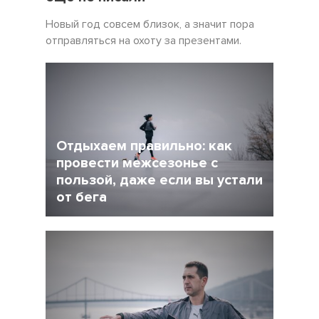
Новый год совсем близок, а значит пора
отправляться на охоту за презентами.
Отдыхаем правильно: как
провести межсезонье с
пользой, даже если вы устали
от бега
5 Декабрь 2021
4245
После интенсивного соревновательного
сезона у многих возникает вопрос: как
сделать перерыв в беге, но и не растерять
форму при этом?