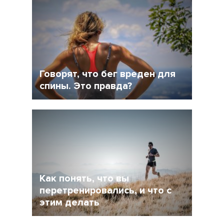
Говорят, что бег вреден для
спины. Это правда?
1 Октябрь 2018
20577
Как понять, что вы
перетренировались, и что с
этим делать
26 Сентябрь 2018
35231