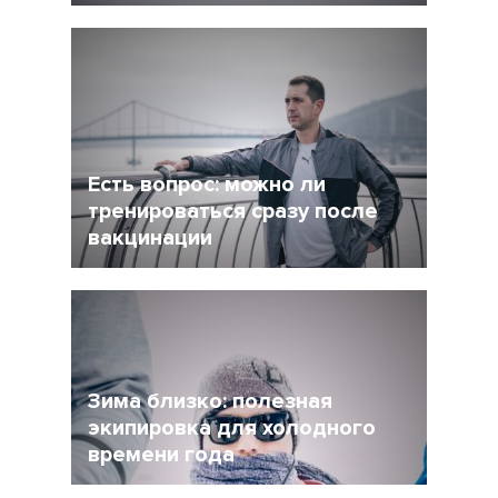
5 Декабрь 2021
4245
После интенсивного соревновательного
сезона у многих возникает вопрос: как
сделать перерыв в беге, но и не растерять
форму при этом?
Есть вопрос: можно ли
тренироваться сразу после
вакцинации
27 Ноябрь 2021
4956
Очевидно, что мир уже не будет прежним, и
регулярная вакцинация от Covid-19 может
стать частью нормальной жизни.
Зима близко: полезная
экипировка для холодного
времени года