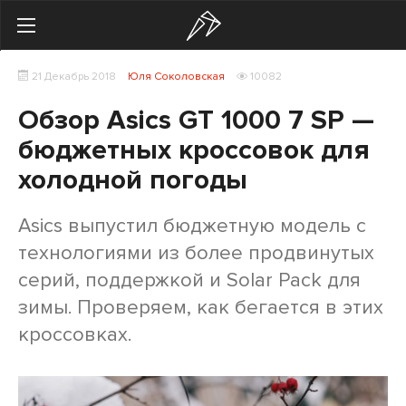
Search
21 Декабрь 2018
Юля Соколовская
10082
Українська
Російська
Обзор Asics GT 1000 7 SP —
Здоровье
бюджетных кроссовок для
холодной погоды
Начинающим
Тренировки
Asics выпустил бюджетную модель с
технологиями из более продвинутых
Мотивация
серий, поддержкой и Solar Pack для
Питание
зимы. Проверяем, как бегается в этих
кроссовках.
Экипировка
Женщинам