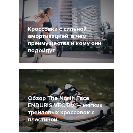
Другие статьи по темам
Кроссовки с сильной
амортизацией: в чем
преимущества и кому они
подойдут
21 Июль 2021
10158
Обзор The North Face
ENDURIS VECTIV — мягких
трейловых кроссовок с
пластиной