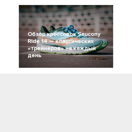
21 Май 2021
4839
Обзор кроссовок Saucony
Ride 14 — классических
«трейнеров» на каждый
день
22 Апрель 2021
3795