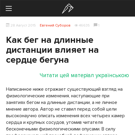
Search
28 Август 2015
Евгений Суборов
46635
1
Українська
Російська
Как бег на длинные
Здоровье
дистанции влияет на
сердце бегуна
Начинающим
Тренировки
Читати цей матеріал українською
Мотивация
Написанное ниже отражает существующий взгляд на
физиологические изменения, наступающие при
Питание
занятиях бегом на длинные дистанции, а не личное
мнение автора. Автор не ставил перед собой цели
Экипировка
высоконаучно описать изменения всех четырех камер
сердца и крупных сосудов, утомив читателя
Женщинам
бесконечными физиологическими опусами. В силу