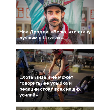
Ноа Дродди: «Верю, что стану
лучшим в Штатах»
13 Апрель 2018
3335
«Хоть Лиза и не может
говорить, её улыбка и
реакции стоят всех наших
усилий»
19 Январь 2018
4669