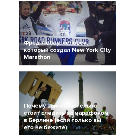
Фред Лебоу: человек,
который создал New York City
Marathon
31 Октябрь 2017
7915
Почему вам обязательно
стоит следить за марафоном
в Берлине (если только вы
его не бежите)