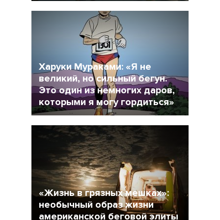
22 Сентябрь 2017
5265
Харуки Мураками: «Я не
великий, но сильный бегун.
Это один из немногих даров,
которыми я могу гордиться»
5 Сентябрь 2017
17866
«Жизнь в грязных мешках»:
необычный образ жизни
американской беговой элиты