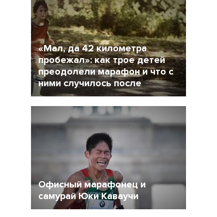
«Мал, да 42 километра
пробежал»: как трое детей
преодолели марафон и что с
ними случилось после
18 Январь 2018
10292
Офисный марафонец и
самурай Юки Каваучи
10 Январь 2018
14399