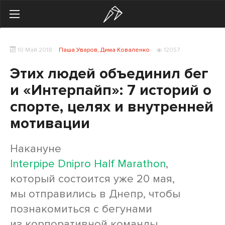
Search
10 Май 2018
Паша Уваров, Дима Коваленко
12057
Українська
Російська
Этих людей объединил бег
Здоровье
и «Интерпайп»: 7 историй о
Начинающим
спорте, целях и внутренней
мотивации
Тренировки
Мотивация
Накануне
Interpipe Dnipro Half Marathon
,
Питание
который состоится уже 20 мая,
Экипировка
мы отправились в Днепр, чтобы
познакомиться с бегунами
Женщинам
из корпоративной команды