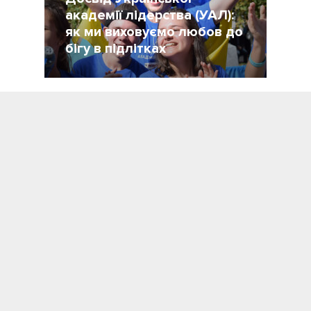
академії лідерства (УАЛ):
як ми виховуємо любов до
бігу в підлітках
18 Май 2020
3610