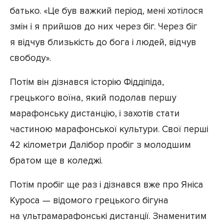
батько. «Це був важкий період, мені хотілося
змін і я прийшов до них через біг. Через біг
я відчув близькість до бога і людей, відчув
свободу».
Потім він дізнався історію Фіддіпіда,
грецького воїна, який подолав першу
марафонську дистанцію, і захотів стати
частиною марафонської культури. Свої перші
42 кілометри Далібор пробіг з молодшим
братом ще в коледжі.
Потім пробіг ще раз і дізнався вже про Яніса
Куроса — відомого грецького бігуна
на ультрамарафонські дистанції. Знаменитим