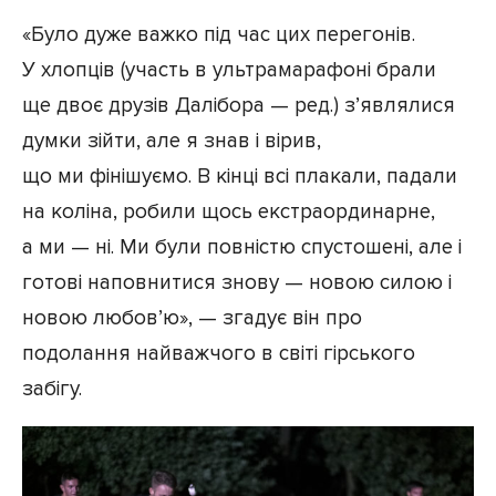
«Було дуже важко під час цих перегонів.
У хлопців (участь в ультрамарафоні брали
ще двоє друзів Далібора — ред.) з’являлися
думки зійти, але я знав і вірив,
що ми фінішуємо. В кінці всі плакали, падали
на коліна, робили щось екстраординарне,
а ми — ні. Ми були повністю спустошені, але і
готові наповнитися знову — новою силою і
новою любов’ю», — згадує він про
подолання найважчого в світі гірського
забігу.