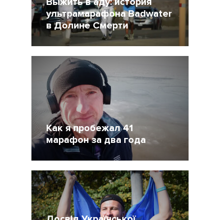
Выжить в аду: история
ультрамарафона Badwater
в Долине Смерти
11 Июль 2021
8572
Как я пробежал 41
марафон за два года
20 Март 2021
4468
Досвід Української