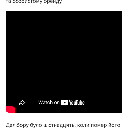
та особистому бренду.
Далібору було шістнадцять, коли помер його