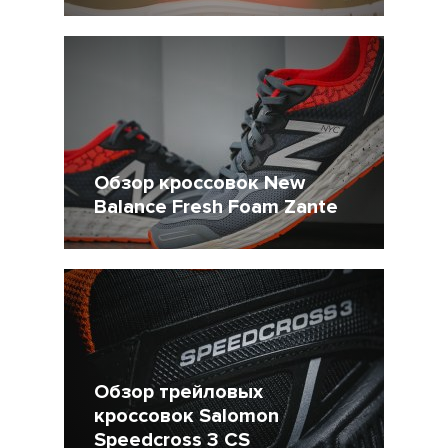
19 Июнь 2015
27392
5
Обзор кроссовок New
Balance Fresh Foam Zante
24 Март 2015
24962
5
Обзор трейловых
кроссовок Salomon
Speedcross 3 CS