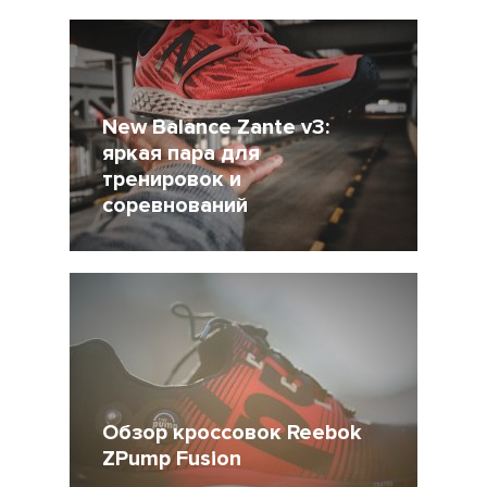
8 Сентябрь 2017
9834
New Balance Zante v3:
яркая пара для
тренировок и
соревнований
31 Август 2017
9073
Обзор кроссовок Reebok
ZPump Fusion