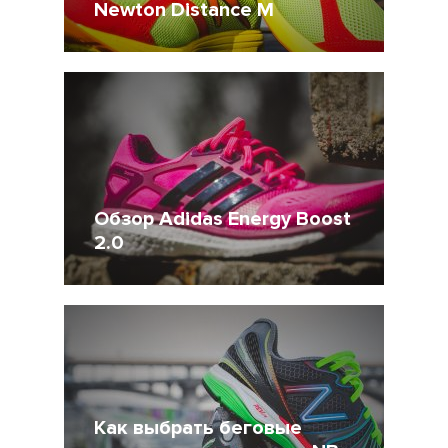
Newton Distance M
17 Сентябрь 2014
17561
4
Обзор Adidas Energy Boost
2.0
27 Август 2014
23974
5
Как выбрать беговые