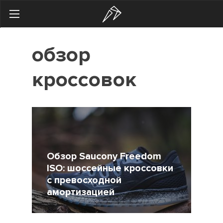
Search
обзор
Українська
Російська
кроссовок
Начинающим
Тренировки
Мотивация
Питание
Обзор Saucony Freedom
Экипировка
ISO: шоссейные кроссовки
с превосходной
Женщинам
амортизацией
Здоровье
13 Ноябрь 2017
9406