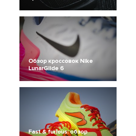
20 Март 2015
48065
9
Обзор кроссовок Nike
LunarGlide 6
16 Декабрь 2014
31389
6
Fast & furious: обзор