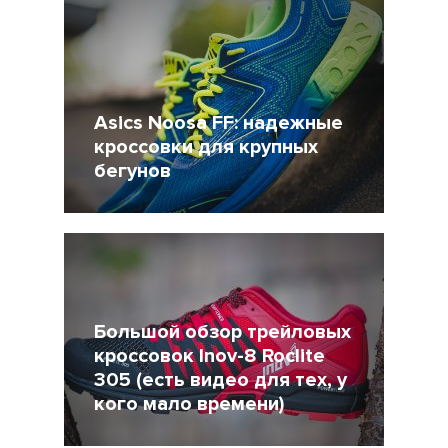
Asics Noosa FF: надежные
кроссовки для крупных
бегунов
26 Октябрь 2017
8353
Большой обзор трейловых
кроссовок Inov-8 Roclite
305 (есть видео для тех, у
кого мало времени)