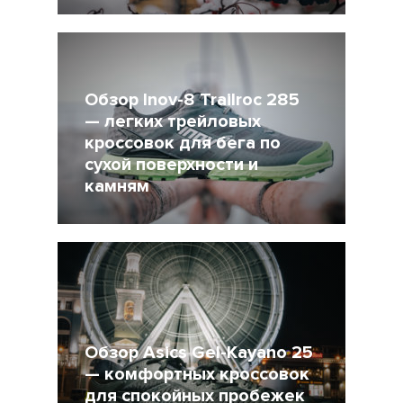
21 Декабрь 2018
10082
Обзор Inov-8 Trailroc 285
— легких трейловых
кроссовок для бега по
сухой поверхности и
камням
29 Ноябрь 2018
5341
Обзор Asics Gel-Kayano 25
— комфортных кроссовок
для спокойных пробежек