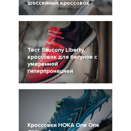
шоссейных кроссовок
29 Июль 2018
9722
Тест Saucony Liberty,
кроссовок для бегунов с
умеренной
гиперпронацией
21 Июль 2018
9351
Кроссовки HOKA One One