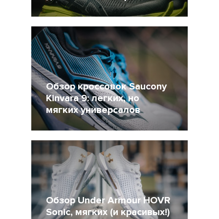
23 Ноябрь 2018
11722
Обзор кроссовок Saucony
Kinvara 9: легких, но
мягких универсалов
9 Август 2018
4890
Обзор Under Armour HOVR
Sonic, мягких (и красивых!)