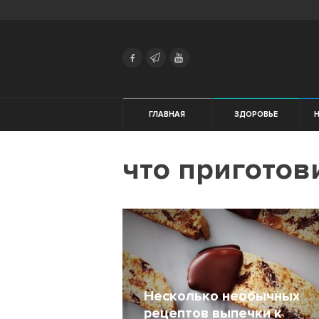
Search
Українська
Російська
Здоровье
ГЛАВНАЯ
ЗДОРОВЬЕ
Начинающим
что приготов
Тренировки
Мотивация
Питание
Экипировка
Несколько необычных
Женщинам
рецептов выпечки к