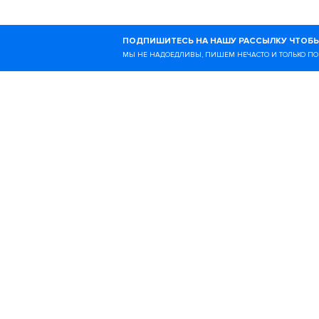
Ногибоги — это онлайн-
ПОДПИШИТЕСЬ НА НАШУ РАССЫЛКУ ЧТОБЫ
образе жизни и всём, чт
МЫ НЕ НАДОЕДЛИВЫ, ПИШЕМ НЕЧАСТО И ТОЛЬКО ПО