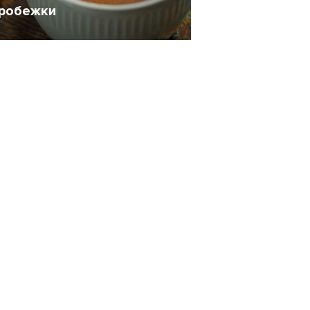
робежки
0 Ноябрь 2017
10852