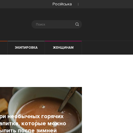
Російська
Search
ЭКИПИРОВКА
ЖЕНЩИНАМ
ри необычных горячих
апитка, которые можно
ыпить после зимней