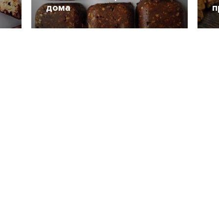
дома
п
18 Декабрь 2017
12833
3