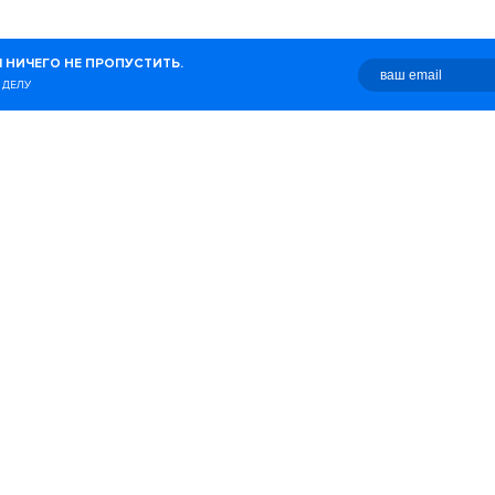
журнал о беге, здоровом
 НИЧЕГО НЕ ПРОПУСТИТЬ.
о с этим связано.
 ДЕЛУ