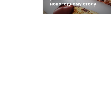
новогоднему столу
25 Декабрь 2017
5242