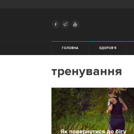
Search
Українська
Російська
Здоров'я
ГОЛОВНА
ЗДОРОВ'Я
Мотивація
ЖІНКАМ
тренування
Екіпірування
Тренування
Харчування
Трейловий
біг
Як повернутися до бігу
Початківцям