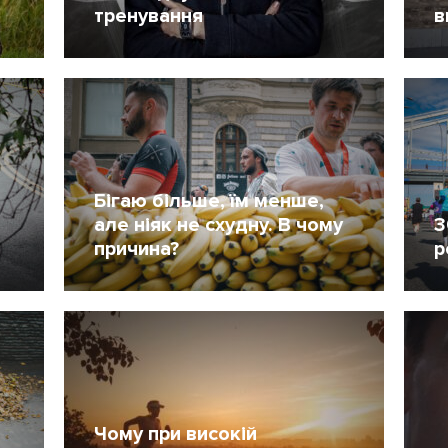
тренування
в
16 Лютий 2021
2650
1
Бігаю більше, їм менше,
але ніяк не схудну. В чому
3
причина?
р
11 Листопад 2020
1588
2
Чому при високій