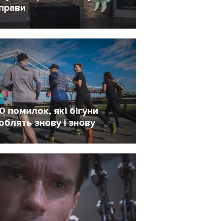
прави
8 Грудень 2020
2280
0 помилок, які бігуни
облять знову і знову
7 Жовтень 2020
750