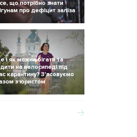
се, що потрібно знати
ігунам про дефіцит заліза
 Червень 2020
239
е і як можна бігати та
здити на велосипеді під
ас карантину? З’ясовуємо
азом з юристом
 Квітень 2020
1831