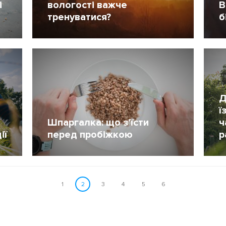
і
вологості важче
В
тренуватися?
б
31 Липень 2020
1445
4
Д
ї
Шпаргалка: що з’їсти
ч
ії
перед пробіжкою
р
6 Травень 2020
3155
6
1
2
3
4
5
6