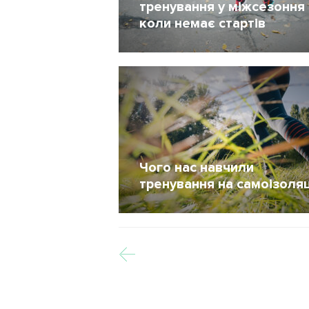
тренування у міжсезоння 
коли немає стартів
13 Жовтень 2020
810
Чого нас навчили
тренування на самоізоляц
21 Травень 2020
245