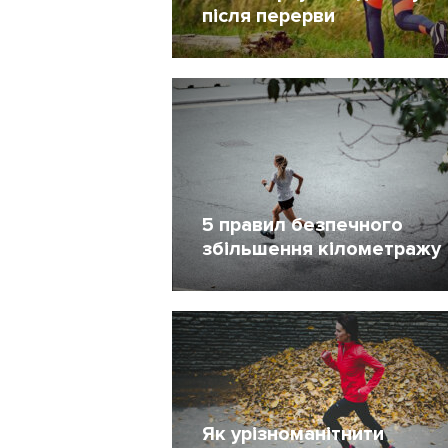
після перерви
Жінкам
21 Лютий 2021
2463
5 правил безпечного
збільшення кілометражу
2 Грудень 2020
1474
Як урізноманітнити