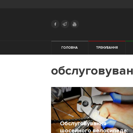
Search
Українська
Російська
Тренування
ГОЛОВНА
ТРЕНУВАННЯ
Харчування
ЕКІПІРУВАННЯ
обслуговува
Здоров'я
Трейловий
біг
Початківцям
Жінкам
Обслуговування
шосейного велосипеда:
Мотивація