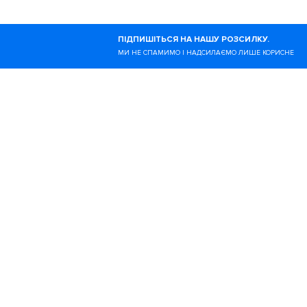
Ногибоги — це онлайн-в
ПІДПИШІТЬСЯ НА НАШУ РОЗСИЛКУ.
здоровий спосіб життя.
МИ НЕ СПАМИМО І НАДСИЛАЄМО ЛИШЕ КОРИСНЕ