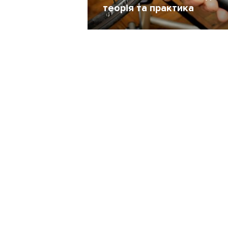
теорія та практика
Екіпірування
7 Березень 2015
171