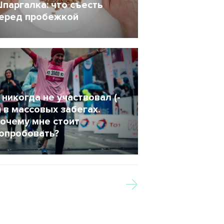
паргалка: что съесть
еред пробежкой
 Май 2020
43149
 никогда не участвовал (-
) в массовых забегах.
очему мне стоит
опробовать?
1 Сентябрь 2019
8241