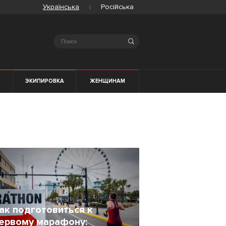
Українська
Російська
Search
ЭКИПИРОВКА
ЖЕНЩИНАМ
ак подготовиться к
ервому марафону: