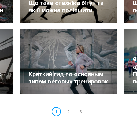
Що таке «техніка бігу» та
Ш
и
як її можна поліпшити
п
26 Май 2020
6592
6
Я
а
в
Краткий гид по основным
П
типам беговых тренировок
п
29 Январь 2020
25094
2
1
2
3