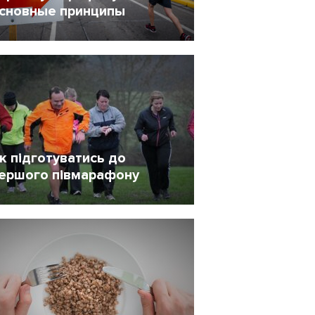
сновные принципы
 Апрель 2021
4777
к підготуватись до
ершого півмарафону
6 Октябрь 2020
1622