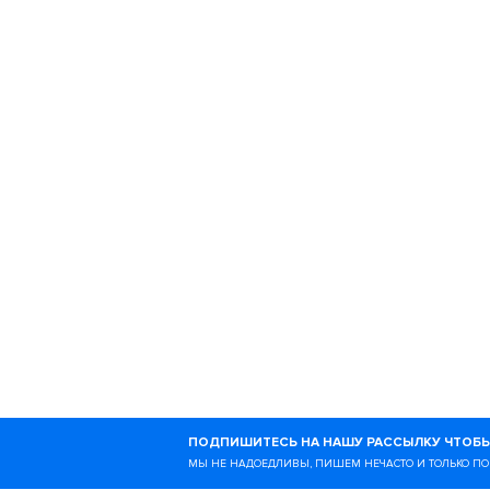
РУБРИКИ
300 дней
Трей
Музыка для бега
Обув
На пульсе
Здор
Трейловые места
Вело
Киева
Школ
Есть вопрос
Ногибоги — это онлайн-
ПОДПИШИТЕСЬ НА НАШУ РАССЫЛКУ ЧТОБЫ
образе жизни и всём, чт
МЫ НЕ НАДОЕДЛИВЫ, ПИШЕМ НЕЧАСТО И ТОЛЬКО ПО