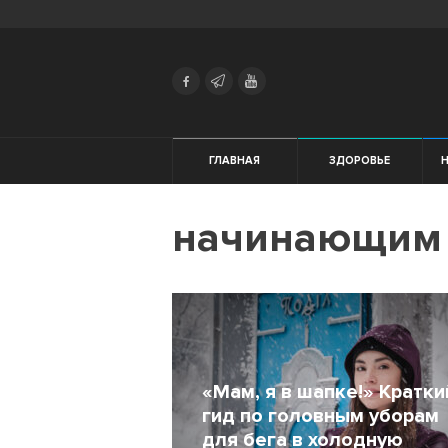
Search
Українська
Російська
Здоровье
ГЛАВНАЯ
ЗДОРОВЬЕ
Начинающим
начинающим
Тренировки
Мотивация
Питание
Экипировка
«Мам, я в шапке!» Кратки
гид по головным уборам
Женщинам
для бега в холодную