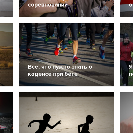
соревнований
о
27 Апрель 2021
7110
9
Всё, что нужно знать о
Я
каденсе при беге
п
27 Февраль 2021
15495
1