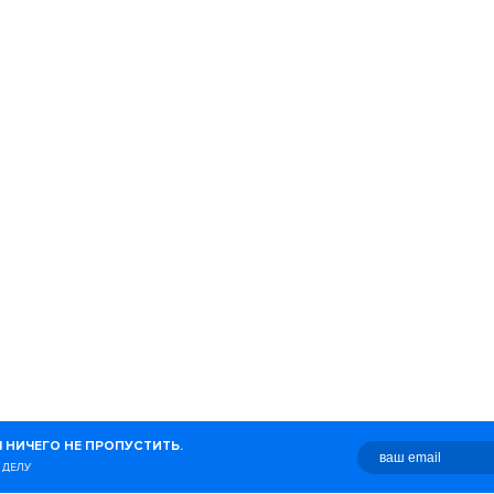
лраннинг
Книги
Истории
ь
Начинающим
Тренировки
овье
Беговые места
Места
Киева
спорт
Мотивация
Одежда
а бега
Интервью
Гаджеты
журнал о беге, здоровом
 НИЧЕГО НЕ ПРОПУСТИТЬ.
о с этим связано.
 ДЕЛУ