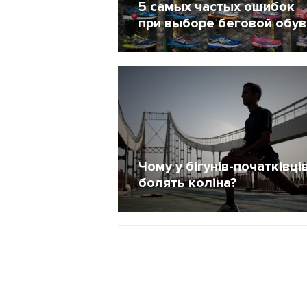
5 самых частых ошибок
при выборе беговой обув
30 Май 2020
21450
Чому у бігунів-початківці
болять коліна?
30 Апрель 2020
8904