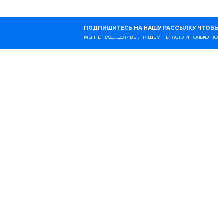
Ногибоги — это онлайн-
ПОДПИШИТЕСЬ НА НАШУ РАССЫЛКУ ЧТОБЫ
образе жизни и всём, чт
МЫ НЕ НАДОЕДЛИВЫ, ПИШЕМ НЕЧАСТО И ТОЛЬКО ПО