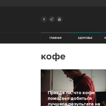
Search
Українська
Російська
Здоровье
ГЛАВНАЯ
ЗДОРОВЬЕ
Начинающим
кофе
Тренировки
Мотивация
Питание
Экипировка
Правда ли, что кофе
помогает добиться
Женщинам
лучшего результата на