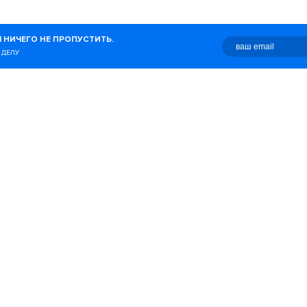
журнал о беге, здоровом
 НИЧЕГО НЕ ПРОПУСТИТЬ.
о с этим связано.
 ДЕЛУ