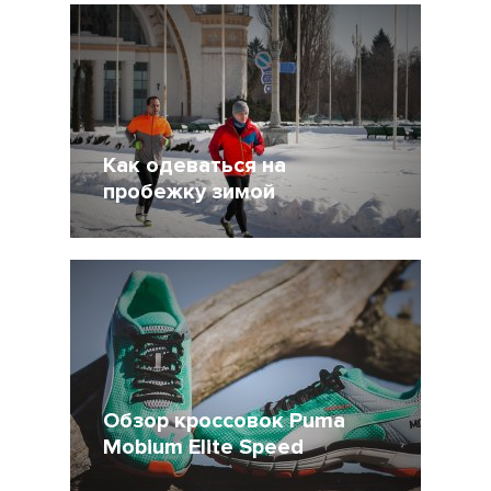
Как одеваться на
пробежку зимой
19 Ноябрь 2014
75092
6
Обзор кроссовок Puma
Mobium Elite Speed