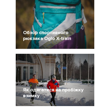
Обзор спортивного
рюкзака Ogio X-train
1 Декабрь 2014
9596
Як одягатися на пробіжку
взимку
19 Ноябрь 2014
1712