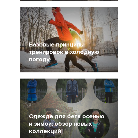
18 Ноябрь 2014
16220
4
Базовые принципы
тренировок в холодную
погоду
11 Ноябрь 2014
48443
2
Одежда для бега осенью
и зимой: обзор новых
коллекций