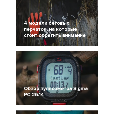
4 модели беговых
перчаток, на которые
стоит обратить внимание
24 Февраль 2015
22630
7
Обзор пульсометра Sigma
PC 26.14
3 Февраль 2015
31212
2