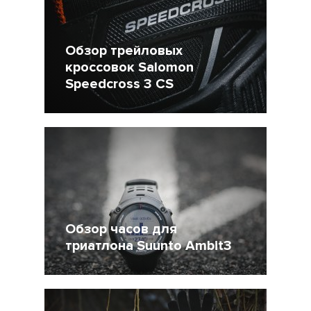
Обзор трейловых
кроссовок Salomon
Speedcross 3 CS
20 Март 2015
48065
9
Обзор часов для
триатлона Suunto Ambit3
16 Март 2015
30445
19