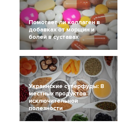
Помогает ли коллаген в
добавках от морщин и
болей в суставах
8 Июнь 2018
26202
Украинские суперфуды: 8
местных продуктов
исключительной
полезности
9 Февраль 2015
37287
5