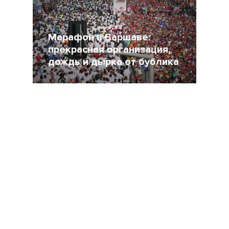
Марафон в Варшаве:
прекрасная организация,
дождь и дырка от бублика
14 Май 2015
7928
1