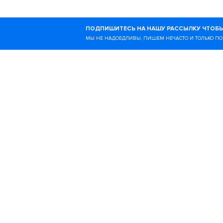
Ногибоги — это онлайн-
ПОДПИШИТЕСЬ НА НАШУ РАССЫЛКУ ЧТОБЫ
образе жизни и всём, чт
МЫ НЕ НАДОЕДЛИВЫ, ПИШЕМ НЕЧАСТО И ТОЛЬКО ПО