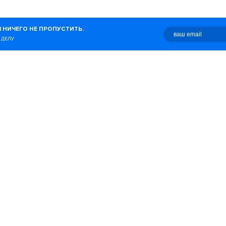
журнал о беге, здоровом
 НИЧЕГО НЕ ПРОПУСТИТЬ.
о с этим связано.
 ДЕЛУ