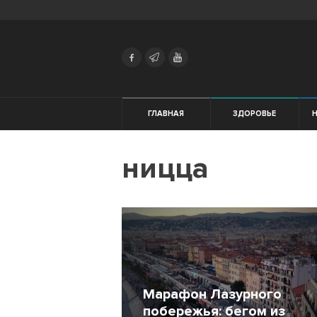
Search
Українська
Російська
Здоровье
ГЛАВНАЯ
ЗДОРОВЬЕ
Начинающим
ницца
Тренировки
Мотивация
Питание
Экипировка
Марафон Лазурного
Женщинам
побережья: бегом из