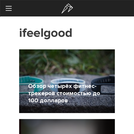
Search
ifeelgood
Українська
Російська
Здоровье
Начинающим
Тренировки
Обзор четырёх фитнес-
Мотивация
трекеров стоимостью до
100 долларов
Питание
Экипировка
17 Январь 2018
10609
2
Женщинам