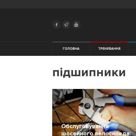
Search
Українська
Російська
Тренування
ГОЛОВНА
ТРЕНУВАННЯ
Здоров'я
ЖІНКАМ
підшипники
Мотивація
Екіпірування
Харчування
Трейловий
біг
Обслуговування
шосейного велосипеда:
Початківцям