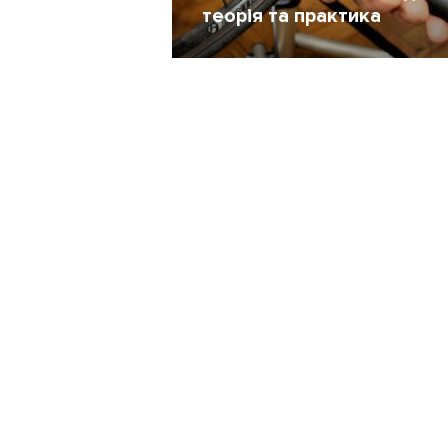
теорія та практика
Жінкам
7 Березень 2015
171