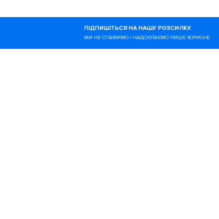
Ногибоги — це онлайн-в
ПІДПИШІТЬСЯ НА НАШУ РОЗСИЛКУ.
здоровий спосіб життя.
МИ НЕ СПАМИМО І НАДСИЛАЄМО ЛИШЕ КОРИСНЕ