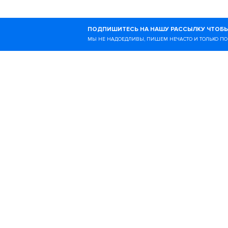
Ногибоги — это онлайн-
ПОДПИШИТЕСЬ НА НАШУ РАССЫЛКУ ЧТОБЫ
образе жизни и всём, чт
МЫ НЕ НАДОЕДЛИВЫ, ПИШЕМ НЕЧАСТО И ТОЛЬКО ПО