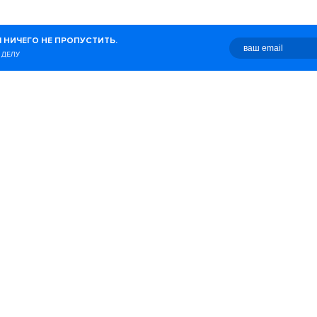
журнал о беге, здоровом
 НИЧЕГО НЕ ПРОПУСТИТЬ.
о с этим связано.
 ДЕЛУ