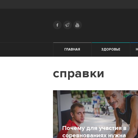
Search
Українська
Російська
Здоровье
ГЛАВНАЯ
ЗДОРОВЬЕ
Начинающим
справки
Тренировки
Мотивация
Питание
Экипировка
Почему для участия в
Женщинам
соревнованиях нужна