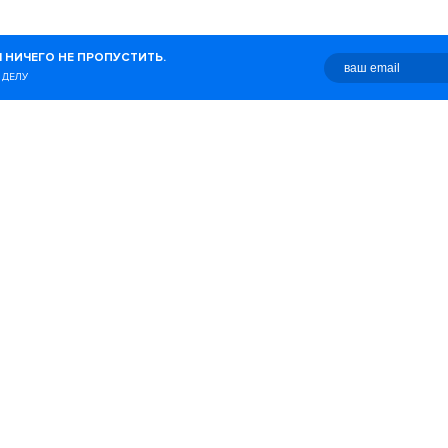
журнал о беге, здоровом
 НИЧЕГО НЕ ПРОПУСТИТЬ.
о с этим связано.
 ДЕЛУ