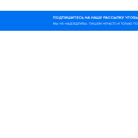
Ногибоги — это онлайн-
ПОДПИШИТЕСЬ НА НАШУ РАССЫЛКУ ЧТОБЫ
образе жизни и всём, чт
МЫ НЕ НАДОЕДЛИВЫ, ПИШЕМ НЕЧАСТО И ТОЛЬКО ПО