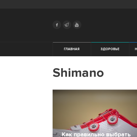
Search
Українська
Російська
Здоровье
ГЛАВНАЯ
ЗДОРОВЬЕ
Начинающим
Shimano
Тренировки
Мотивация
Питание
Экипировка
Женщинам
Как правильно выбрать