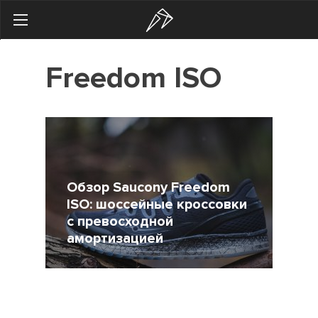
Search
Freedom ISO
Українська
Російська
Здоровье
Начинающим
Тренировки
Обзор Saucony Freedom
ISO: шоссейные кроссовки
Мотивация
с превосходной
амортизацией
Питание
Экипировка
13 Ноябрь 2017
9406
Женщинам