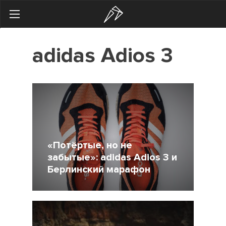
Search
adidas Adios 3
Українська
Російська
Здоровье
Начинающим
Тренировки
«Потёртые, но не
Мотивация
забытые»: adidas Adios 3 и
Берлинский марафон
Питание
Экипировка
23 Апрель 2018
2654
Женщинам