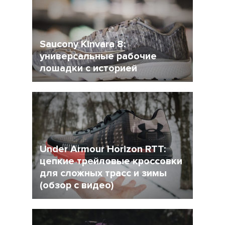
Saucony Kinvara 8:
универсальные рабочие
лошадки с историей
1 Апрель 2018
4594
Under Armour Horizon RTT:
цепкие трейловые кроссовки
для сложных трасс и зимы
(обзор с видео)
23 Март 2018
10140