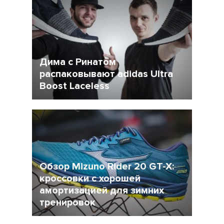
Дима с Ринатом
распаковывают adidas Ultra
Boost Laceless
7 Февраль 2018
4335
Обзор Mizuno Rider 20 GT-X:
кроссовки с хорошей
амортизацией для зимних
тренировок
22 Декабрь 2017
9952